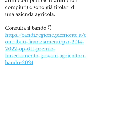
anni
 (compiuti) 
e
41
anni
 (non 
compiuti) e sono già titolari di 
una azienda agricola.
Consulta il bando 👇
https://bandi.regione.piemonte.it/c
ontributi-finanziamenti/psr-2014-
2022-op-611-premio-
linsediamento-giovani-agricoltori-
bando-2024
Mostra tutti
Post recenti