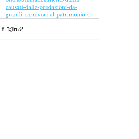
causati-dalle-predazioni-da-
grandi-carnivori-al-patrimonio-0
Mostra tutti
Post recenti