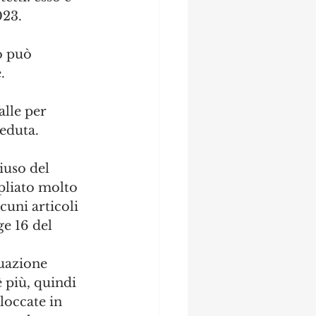
023. 
o può 
.
lle per 
seduta.
iuso del 
mpliato molto 
cuni articoli 
ge 16 del 
tuazione 
 più, quindi 
loccate in 