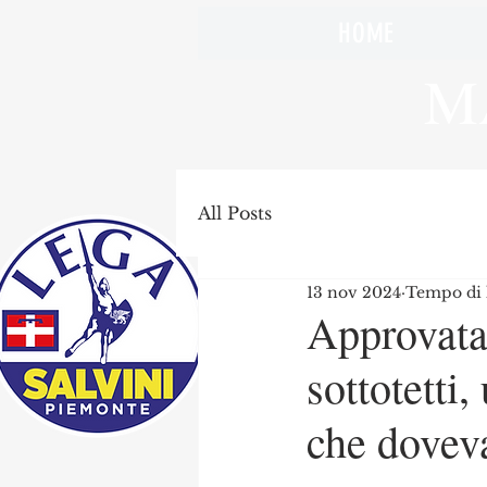
HOME
M
All Posts
13 nov 2024
Tempo di l
Approvata 
sottotetti
che doveva