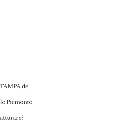
AMPA del 
ale Piemonte
rutturare?