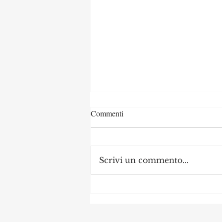
Commenti
Scrivi un commento...
🆕 Aggiornamento dei bandi
attivi, consulta le tante
opportunità per Comuni, enti e