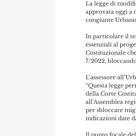
La legge di modific
approvata oggi a m
congiunte Urbanis
In particolare il t
essenziali al prog
Costituzionale che 
7/2022, bloccando
L’assessore all’U
“Questa legge per
della Corte Costit
all’Assemblea regio
per sbloccare migli
indicazioni date d
Il punto focale de