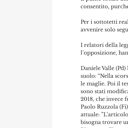
consentito, purché
Per i sottotetti r
avvenire solo segu
I relatori della l
l’opposizione, hann
Daniele Valle (Pd) 
suolo: “Nella scor
le maglie. Poi il 
sono stati modifica
2018, che invece f
Paolo Ruzzola (Fi)
attuale: ”L’artico
bisogna trovare un