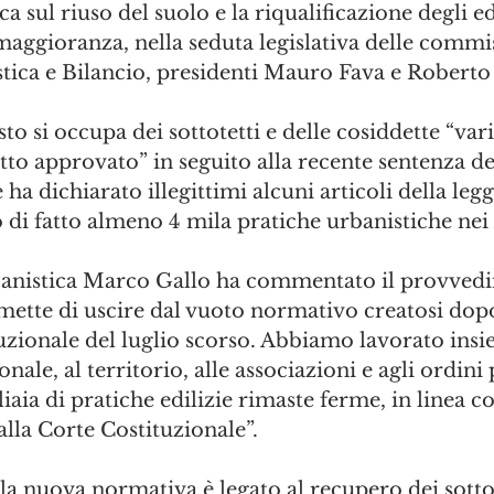
a sul riuso del suolo e la riqualificazione degli edi
aggioranza, nella seduta legislativa delle commi
tica e Bilancio, presidenti Mauro Fava e Roberto
esto si occupa dei sottotetti e delle cosiddette “var
etto approvato” in seguito alla recente sentenza de
ha dichiarato illegittimi alcuni articoli della leg
 di fatto almeno 4 mila pratiche urbanistiche ne
rbanistica Marco Gallo ha commentato il provved
mette di uscire dal vuoto normativo creatosi dopo
uzionale del luglio scorso. Abbiamo lavorato insi
nale, al territorio, alle associazioni e agli ordini 
aia di pratiche edilizie rimaste ferme, in linea co
alla Corte Costituzionale”.
lla nuova normativa è legato al recupero dei sottot