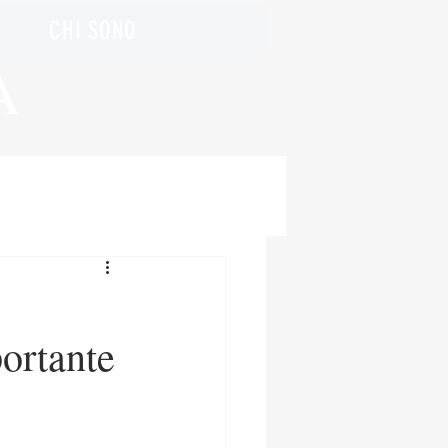
CHI SONO
A
portante