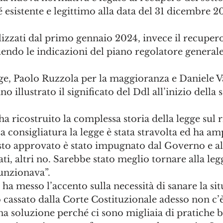
 esistente e legittimo alla data del 31 dicembre 2
ealizzati dal primo gennaio 2024, invece il recuper
endo le indicazioni del piano regolatore generale
egge, Paolo Ruzzola per la maggioranza e Daniele Va
o illustrato il significato del Ddl all’inizio della 
ha ricostruito la complessa storia della legge sul r
sa consigliatura la legge è stata stravolta ed ha a
testo approvato è stato impugnato dal Governo e al
ti, altri no. Sarebbe stato meglio tornare alla leg
unzionava”.
 ha messo l’accento sulla necessità di sanare la si
lo cassato dalla Corte Costituzionale adesso non c’è
a soluzione perché ci sono migliaia di pratiche b