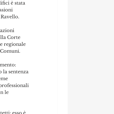
fici è stata 
ssioni 
 Ravello.
iazioni 
lla Corte 
ge regionale 
i Comuni.
imento: 
 la sentenza 
eme 
professionali 
n le 
etti: esso è 