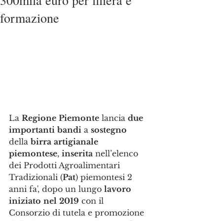
300mila euro per filiera e
formazione
La 
Regione
Piemonte
 lancia 
due
importanti
bandi
 a 
sostegno
della 
birra
artigianale
piemontese
, 
inserita
 nell’elenco 
dei Prodotti Agroalimentari 
Tradizionali (
Pat
) piemontesi 2 
anni fa', dopo un lungo 
lavoro
iniziato
nel
2019
 con il 
Consorzio di tutela e promozione 