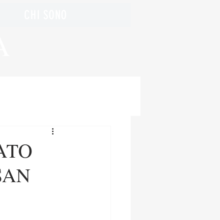
CHI SONO
A
ATO
SAN