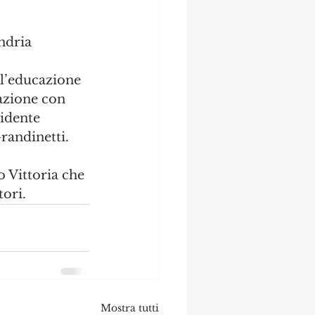
ndria 
ll’educazione 
azione con
sidente 
randinetti.
o Vittoria che 
ori. 
Mostra tutti