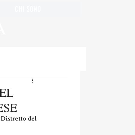
CHI SONO
A
EL
ESE
 Distretto del 