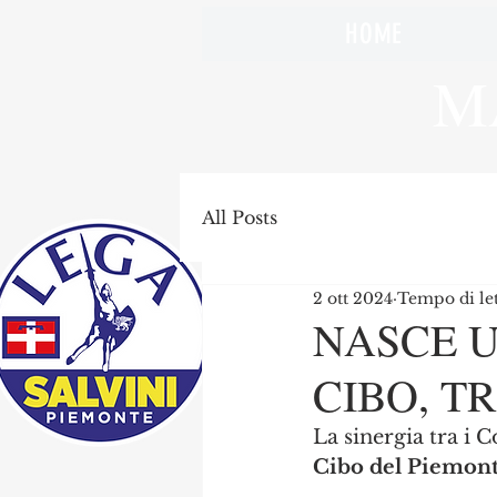
HOME
M
All Posts
2 ott 2024
Tempo di let
NASCE U
CIBO, T
La sinergia tra i 
Cibo del Piemon