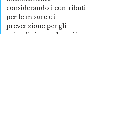
considerando i contributi 
per le misure di 
prevenzione per gli 
animali al pascolo e gli 
indennizzi regionali per i 
capi predati.
https://bandi.regione.piemonte.it/c
ontributi-finanziamenti/csr-2023-
2027-miglioramento-coesistenza-
lagricoltura-gli-allevamenti-
fauna-selvatica-srd04-az-1d