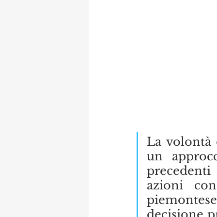
La volontà 
un approcc
precedenti
azioni con
piemontese.
decisione p