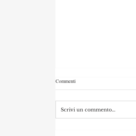
Commenti
Scrivi un commento...
🆕 Aggiornamento dei bandi
attivi, consulta le tante