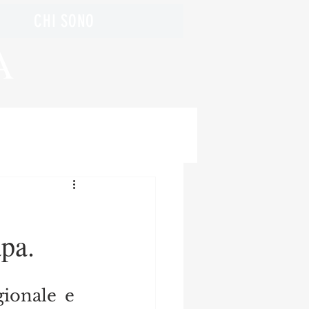
CHI SONO
A
pa.
ionale e 