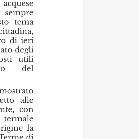
 acquese 
empre 
sto tema 
ittadina,  
o di ieri 
ato degli 
ti utili 
o del 
mostrato 
tto alle 
nte, con 
 termale 
igine la 
Terme di 